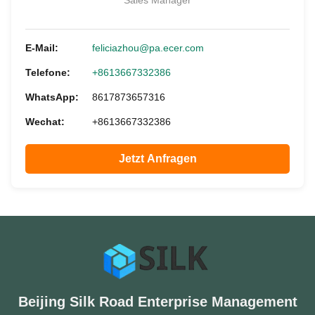
Sales Manager
E-Mail:
feliciazhou@pa.ecer.com
Telefone:
+8613667332386
WhatsApp:
8617873657316
Wechat:
+8613667332386
Jetzt Anfragen
Beijing Silk Road Enterprise Management