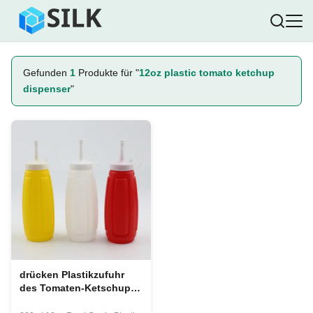
Gefunden
1
Produkte für "
12oz plastic tomato ketchup
dispenser
"
drücken Plastikzufuhr
des Tomaten-Ketschups
360ml 12 Unze-