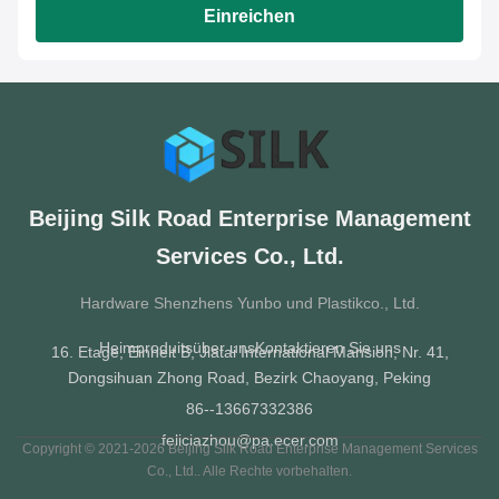
Einreichen
Beijing Silk Road Enterprise Management
Services Co., Ltd.
Hardware Shenzhens Yunbo und Plastikco., Ltd.
Heim
produits
über uns
Kontaktieren Sie uns
16. Etage, Einheit B, Jiatai International Mansion, Nr. 41,
Dongsihuan Zhong Road, Bezirk Chaoyang, Peking
86--13667332386
feliciazhou@pa.ecer.com
Copyright © 2021-2026 Beijing Silk Road Enterprise Management Services
Co., Ltd.. Alle Rechte vorbehalten.