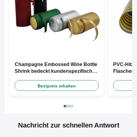
Champagne Embossed Wine Bottle
PVC-Hitze
Shrink bedeckt kundenspezifischen
Flaschen-
Logo Pvc Heat Shrink Capsules mit
kundenspe
einer Kappe
Capsules 
Bestpreis erhalten
Nachricht zur schnellen Antwort