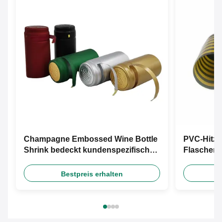
Champagne Embossed Wine Bottle
PVC-Hitze
Shrink bedeckt kundenspezifischen
Flaschen-
Logo Pvc Heat Shrink Capsules mit
kundenspe
einer Kappe
Capsules 
Bestpreis erhalten