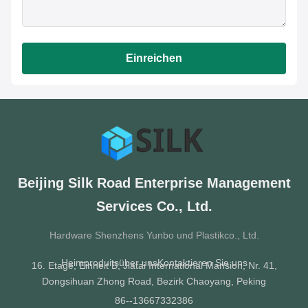
Einreichen
Beijing Silk Road Enterprise Management
Services Co., Ltd.
Hardware Shenzhens Yunbo und Plastikco., Ltd.
Heim
produits
über uns
Kontaktieren Sie uns
16. Etage, Einheit B, Jiatai International Mansion, Nr. 41,
Dongsihuan Zhong Road, Bezirk Chaoyang, Peking
86--13667332386