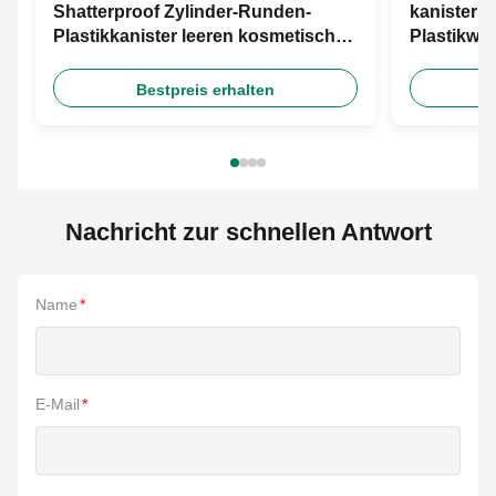
Shatterproof Zylinder-Runden-
kanister 
Plastikkanister leeren kosmetische
Plastikwa
Behälter 80ml
SGS-HAUS
Cremetieg
Bestpreis erhalten
Nachricht zur schnellen Antwort
Name
*
E-Mail
*