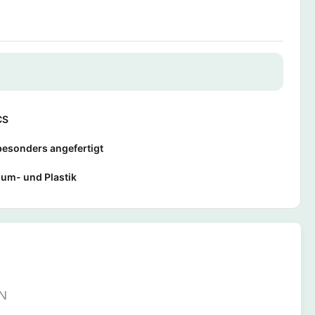
CS
esonders angefertigt
um- und Plastik
N