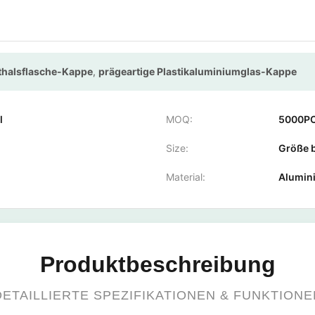
halsflasche-Kappe
,
prägeartige Plastikaluminiumglas-Kappe
l
MOQ:
5000P
Size:
Größe b
Material:
Alumini
Produktbeschreibung
DETAILLIERTE SPEZIFIKATIONEN & FUNKTIONE