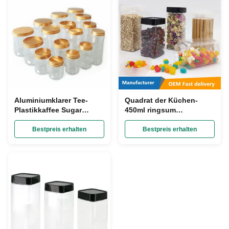
Aluminiumklarer Tee-
Quadrat der Küchen-
Plastikkaffee Sugar
450ml ringsum
Canisters schrauben-
Plastikkanister
Deckel-
transparenten SGS mit
Bestpreis erhalten
Bestpreis erhalten
Nahrungsmittelspeicher-
Plastikschraubverschluss-
Glas-Durchmessers
55mm