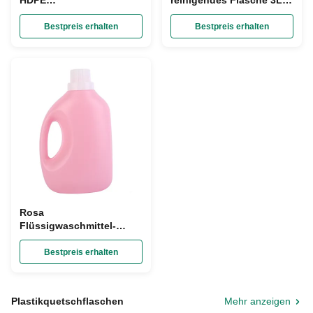
HDPE
reinigendes Flasche 3L
wiederverwendbarer
HDPE
Waschmittel-Behälter
Plastikwaschenflüssigkeits-
Bestpreis erhalten
Bestpreis erhalten
2000ml
Behälter
Rosa
Flüssigwaschmittel-
Behälter HDPE leere
Gezeiten-Flaschen 5L
Bestpreis erhalten
Plastikquetschflaschen
Mehr anzeigen