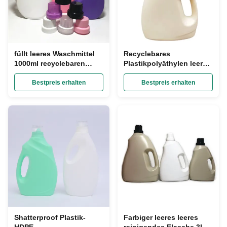
füllt leeres Waschmittel
Recyclebares
1000ml recyclebaren
Plastikpolyäthylen leeres
Plastikbehälter SGS ab
Waschmittel füllt FDA-
gebilligtes 5L ab
Bestpreis erhalten
Bestpreis erhalten
Shatterproof Plastik-
Farbiger leeres leeres