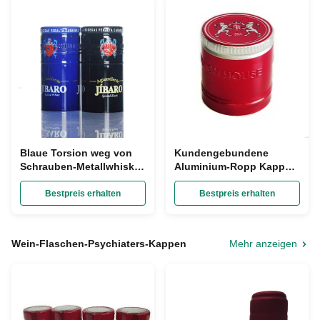
Blaue Torsion weg von
Kundengebundene
Schrauben-Metallwhisky-
Aluminium-Ropp Kappen
Flaschenkapseln
der Embossind-Wein-
Durchmesser 20mm für
Flaschen-Deckel-
Bestpreis erhalten
Bestpreis erhalten
leere Glasflasche
30x45mm
Wein-Flaschen-Psychiaters-Kappen
Mehr anzeigen