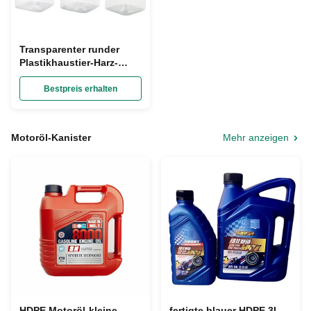
Transparenter runder
Plastikhaustier-Harz-
Quadrat-
Nahrungsmittelspeicher-
Bestpreis erhalten
Kanister der kanister-
520ml
Motoröl-Kanister
Mehr anzeigen
HDPE Motoröl-kleine
fertigte blauer HDPE 3L