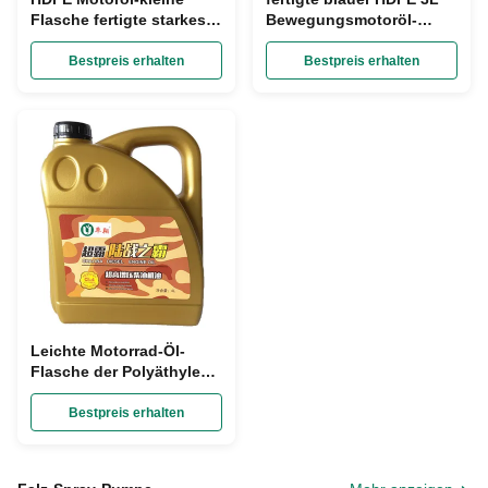
Flasche fertigte starkes
Bewegungsmotoröl-
flüssiges Motorenöl-
Kanister den
Glas-Kanister ODM
offensichtlichen Besetzer
Bestpreis erhalten
Bestpreis erhalten
besonders an
besonders an
Leichte Motorrad-Öl-
Flasche der Polyäthylen-
Motoröl-Kanister-Höhen-
280mm
Bestpreis erhalten