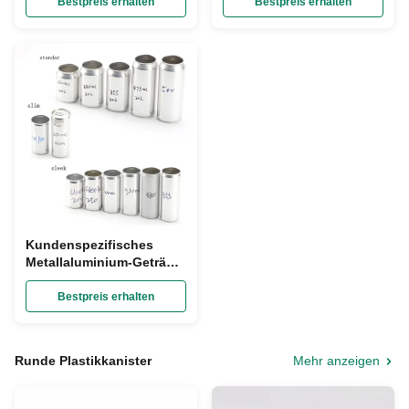
mit einfachen Deckeln
Soda-Wasserkanister für
Bestpreis erhalten
Bestpreis erhalten
des offenen Endes ein
Getränke
Kundenspezifisches
Metallaluminium-Getränk
kann Tafelwasser Juice
Cans With Lids
Bestpreis erhalten
Runde Plastikkanister
Mehr anzeigen