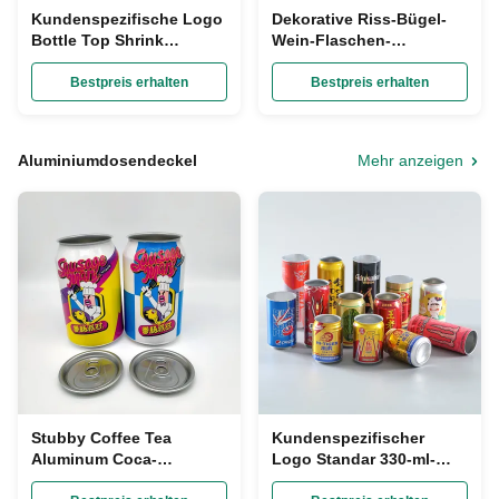
Kundenspezifische Logo
Dekorative Riss-Bügel-
Bottle Top Shrink
Wein-Flaschen-
Capsules 65mm PVC-
Psychiaters-Kappen
Hitze-Psychiaters-
erhitzen Durchmesser der
Bestpreis erhalten
Bestpreis erhalten
Verpackung für Wein-
Schrumpfungs-35mm
Flaschen
Aluminiumdosendeckel
Mehr anzeigen
Stubby Coffee Tea
Kundenspezifischer
Aluminum Coca-
Logo Standar 330-ml-
Kolabaum macht 250 ml
Aluminiumgetränkedosen-