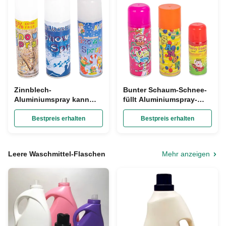
Zinnblech-
Bunter Schaum-Schnee-
Aluminiumspray kann
füllt Aluminiumspray-
künstliches Schnee-
Dose 250ml Durchmesser
Aerosol abfüllen sprühen
45mm für Festival-
Bestpreis erhalten
Bestpreis erhalten
ODM
Dekoration ab
Leere Waschmittel-Flaschen
Mehr anzeigen