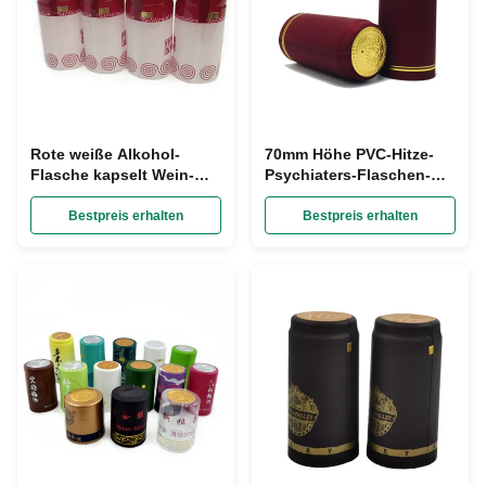
Rote weiße Alkohol-
70mm Höhe PVC-Hitze-
Flasche kapselt Wein-
Psychiaters-Flaschen-
Flasche schrumpfen
Ärmel rotes Tin Capsules
Durchmesser der
For Wine Bottles
Bestpreis erhalten
Bestpreis erhalten
Verpackungs-Ärmel-
30mm ein