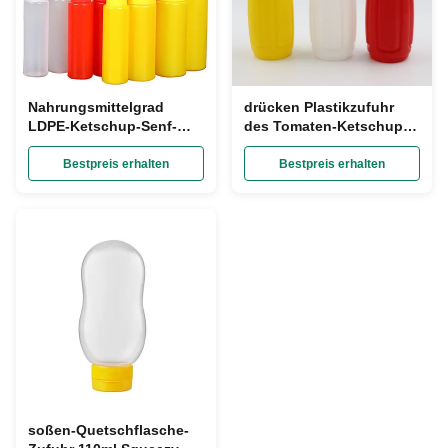
Nahrungsmittelgrad
drücken Plastikzufuhr
LDPE-Ketschup-Senf-
des Tomaten-Ketschups
Zufuhr 16 Unze-
360ml 12 Unze-
Quetschflasche mit
Würzquetschflaschen
Bestpreis erhalten
Bestpreis erhalten
Kappe
zusammen
soßen-Quetschflasche-