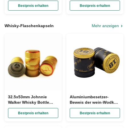
Flaschenkapseln
übersteigt Creme-
asphaltieren Glas-Deckel-
Glasgefäß-
Bestpreis erhalten
Bestpreis erhalten
Gold-Aluminium-Shell
Flaschenkapsel der
Soem
großen Öffnung
Whisky-Flaschenkapseln
Mehr anzeigen
32.5x53mm Johnnie
Aluminiumbesetzer-
Walker Whisky Bottle
Beweis der wein-Wodka-
Caps Custom machten
Alkohol-Whisky-
Goldplastikaluminium
Flaschenkapsel-
Bestpreis erhalten
Bestpreis erhalten
30mmx35mm