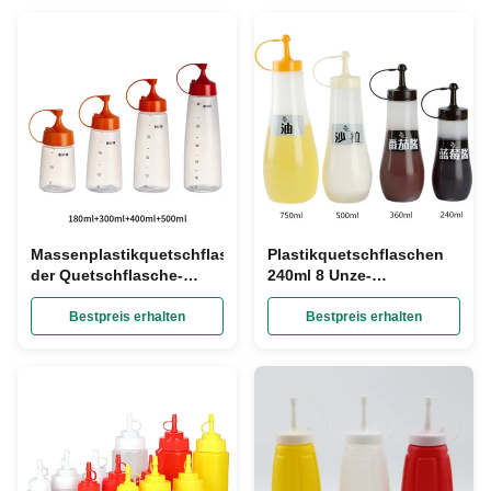
Massenplastikquetschflasche
Plastikquetschflaschen
der Quetschflasche-
240ml 8 Unze-
Salat-Ketschup-Soßen-
Würzzufuhr-leerer
500ml mit Flip Top Cap
Plastiksoßen-Flaschen
Bestpreis erhalten
Bestpreis erhalten
SGS